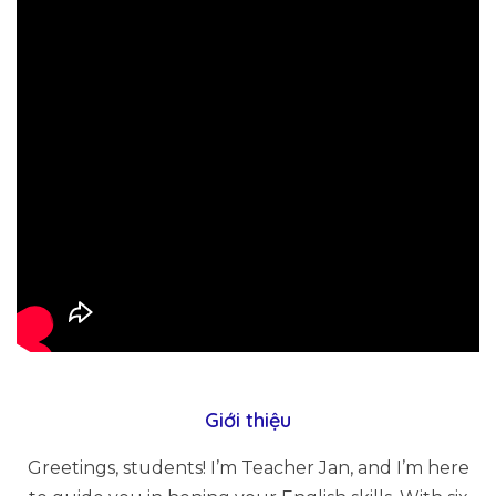
Giới thiệu
Greetings, students! I’m Teacher Jan, and I’m here