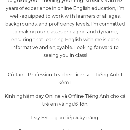
to guide you in honing your English skills. With six
years of experience in online English education, I’m
well-equipped to work with learners of all ages,
backgrounds, and proficiency levels. I’m committed
to making our classes engaging and dynamic,
ensuring that learning English with me is both
informative and enjoyable. Looking forward to
seeing you in class!
Cô Jan – Profession Teacher License – Tiếng Anh 1
kèm 1
Kinh nghiệm dạy Online và Offline Tiếng Anh cho cả
trẻ em và người lớn.
Dạy ESL – giao tiếp 4 kỹ năng.